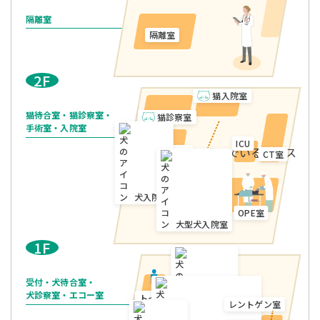
隔離室
隔離室
2F
猫入院室
猫待合室・猫診察室・
猫診察室
手術室・入院室
ICU
猫待合室
CT室
犬入院室
OPE室
大型犬入院室
1F
受付・犬待合室・
犬診察室・エコー室
トイレ
レントゲン室