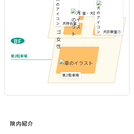
犬診察室③
エコー室・犬診察室②
受付
犬待合室
犬診察室①
BF
第2駐車場
第2駐車場
院内紹介