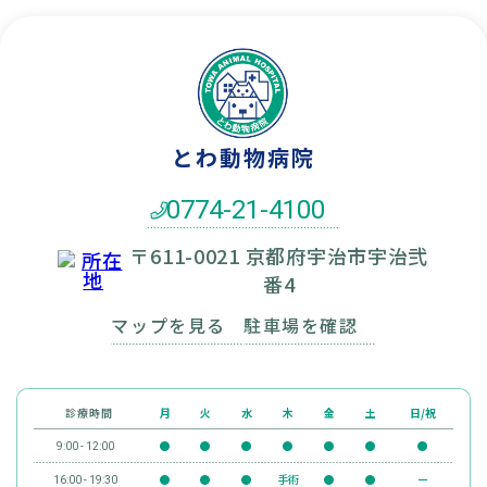
とわ動物病院
0774-21-4100
〒611-0021 京都府宇治市宇治弐
番4
マップを見る
駐車場を確認
診療時間
月
火
水
木
金
土
日/祝
●
●
●
●
●
●
●
9:00 - 12:00
●
●
●
手術
●
●
ー
16:00 - 19:30