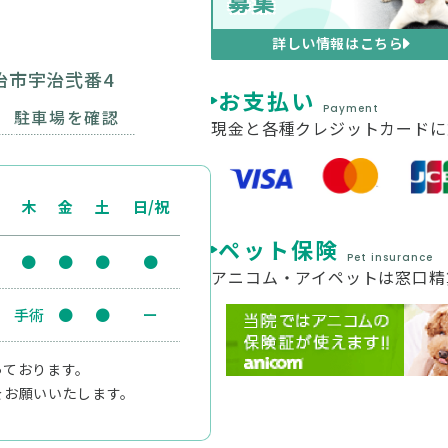
募集
アクセスまたは個人情報の紛失、破壊、改竄、漏洩などの危険
詳しい情報はこちら
な安全対策を継続的に講じるよう努めています。
宇治市宇治弐番4
お支払い
せは下記までお願い申し上げます。
Payment
駐車場を確認
現金と各種クレジットカードに
動物病院) TEL 0774-21-4100
木
金
土
日/祝
ペット保険
Pet insurance
●
●
●
●
アニコム・アイペットは窓口精
手術
●
●
ー
っております。
をお願いいたします。