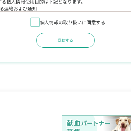
する個人情報使用目的は下記となります。
る連絡および通知
提供(広告を含む)
個人情報の取り扱いに同意する
やご感想の回答のお願い
提供
的の範囲内で利用いたします。
三者に個人情報を提供することはありませんが、その場合も本
ご登録いただきました個人情報の開示・訂正・削除につきまし
。
の開示・訂正・削除を希望される場合は、後述の連絡先にてご
手続きについてご案内します。
ことの確認が十分に取れない場合、あるいは当院の業務に支障
場合もございますので、あらかじめご了承下さい。
部に委託する際に、個人情報を預託する場合があります。委託
水準を確保していることを条件として委託先を選定し、機密保
献血
パートナー