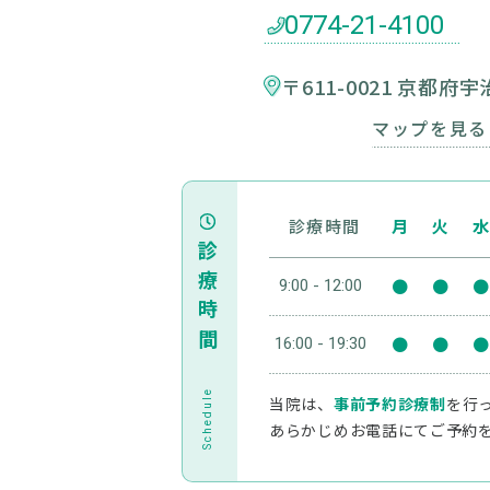
5.個人情報の管理
0774-21-4100
個人情報への不当な
組織面において必要
〒611-0021 京都府
6.お問合せなど
本件に関するお問合
マップを見る
とわ動物病院(旧・おざわ
診療時間
月
火
水
診療時間
●
●
●
9:00 - 12:00
●
●
●
16:00 - 19:30
Schedule
当院は、
事前予約診療制
を行
あらかじめお電話にてご予約