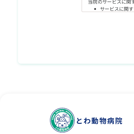
当院のサービスに関
サービスに関す
当院からの情報
お客様のご意見
3.個人情報の利用・
個人情報は前述の目
また、原則外部の第
います。サイトから
てお申し出ください
また、その他の情報
し開示・訂正・削除
なお、ご本人である
望にお応えできない
4.外部委託
個人情報の処理を外
十分な個人情報保護
とわ動物病院
います。