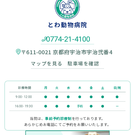
とわ動物病院
0774-21-4100
〒611-0021 京都府宇治市宇治弐番4
マップを見る
駐車場を確認
診療時間
月
火
水
木
金
土
日/祝
●
●
●
●
●
●
●
9:00 - 12:00
●
●
●
手術
●
●
ー
16:00 - 19:30
当院は、
事前予約診療制
を行っております。
あらかじめお電話にてご予約をお願いいたします。