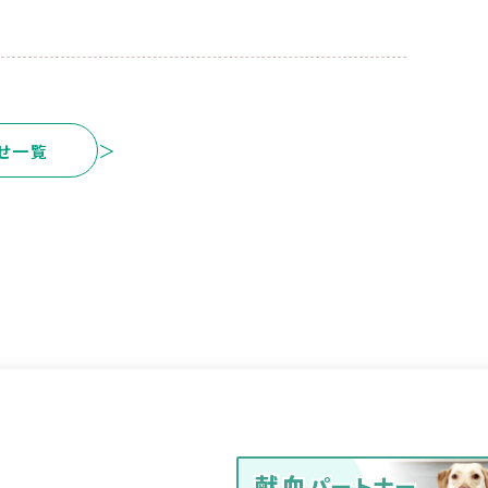
＞
せ一覧
献血
パートナー