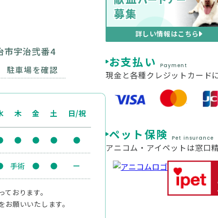
募集
詳しい情報はこちら
宇治市宇治弐番4
お支払い
Payment
駐車場を確認
現金と各種クレジットカード
水
木
金
土
日/祝
ペット保険
Pet insurance
●
●
●
●
●
アニコム・アイペットは窓口
●
手術
●
●
ー
っております。
をお願いいたします。